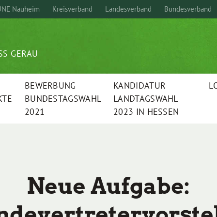
NE Nauheim
Kreisverband
Landesverband
Bundesverband
SS-GERAU
BEWERBUNG
KANDIDATUR
L
KTE
BUNDESTAGSWAHL
LANDTAGSWAHL
2021
2023 IN HESSEN
Neue Aufgabe:
devertretervorste