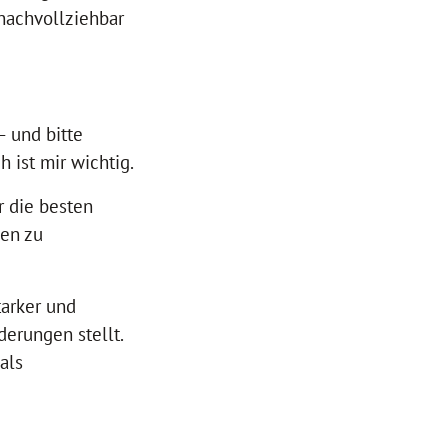
nachvollziehbar
– und bitte
 ist mir wichtig.
r die besten
en zu
tarker und
derungen stellt.
als