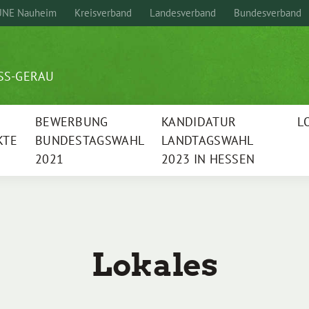
NE Nauheim
Kreisverband
Landesverband
Bundesverband
SS-GERAU
BEWERBUNG
KANDIDATUR
L
KTE
BUNDESTAGSWAHL
LANDTAGSWAHL
2021
2023 IN HESSEN
Lokales