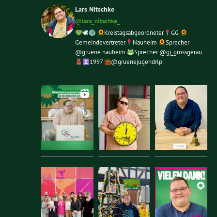
Lars Nitschke
@lars_nitschke_
🕊
Kreistagsabgeordneter
GG
Gemeindevertreter
Nauheim
Sprecher
@gruene.nauheim
Sprecher @gj_grossgerau
1997
@gruenejugendrlp