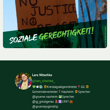
Lars Nitschke
@lars_nitschke_
🕊
Kreistagsabgeordneter
GG
Gemeindevertreter
Nauheim
Sprecher
@gruene.nauheim
Sprecher
@gj_grossgerau
1997
@gruenejugendrlp