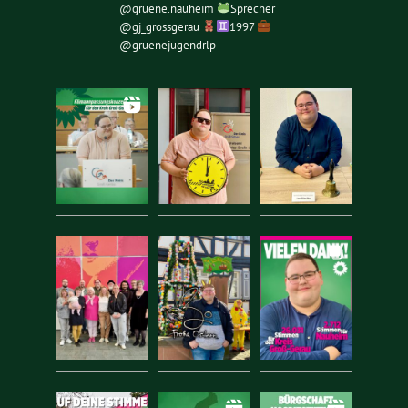
@gruene.nauheim
Sprecher
@gj_grossgerau
1997
@gruenejugendrlp