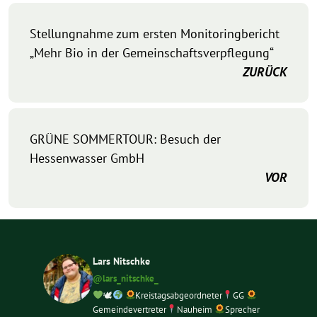
Stellungnahme zum ersten Monitoringbericht
„Mehr Bio in der Gemeinschaftsverpflegung“
ZURÜCK
GRÜNE SOMMERTOUR: Besuch der
Hessenwasser GmbH
VOR
Lars Nitschke
@lars_nitschke_
🕊
Kreistagsabgeordneter
GG
Gemeindevertreter
Nauheim
Sprecher