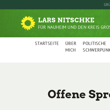
Weiter
GRÜ
zum
Inhalt
LARS NITSCHKE
FÜR NAUHEIM UND DEN KREIS GRO
STARTSEITE
ÜBER
POLITISCHE
MICH
SCHWERPUN
Offene Sp