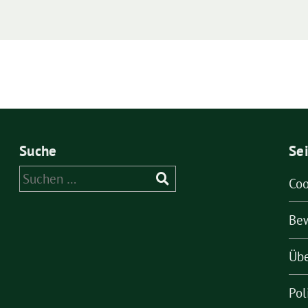
Suche
Se
Suchen
Coo
nach:
Be
Übe
Pol