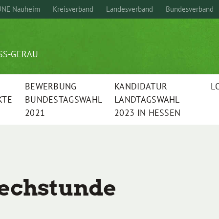
NE Nauheim
Kreisverband
Landesverband
Bundesverband
SS-GERAU
BEWERBUNG
KANDIDATUR
L
KTE
BUNDESTAGSWAHL
LANDTAGSWAHL
2021
2023 IN HESSEN
rechstunde