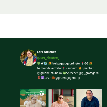
Lars Nitschke
@lars_nitschke_
🕊
Kreistagsabgeordneter
GG
Gemeindevertreter
Nauheim
Sprecher
@gruene.nauheim
Sprecher @gj_grossgerau
1997
@gruenejugendrlp