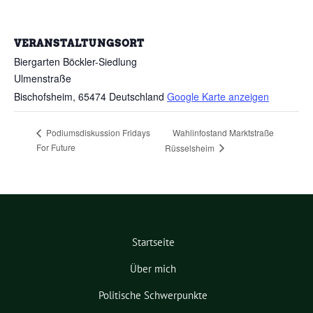
VERANSTALTUNGSORT
Biergarten Böckler-Siedlung
Ulmenstraße
Bischofsheim
,
65474
Deutschland
Google Karte anzeigen
Wahlinfostand Marktstraße
Podiumsdiskussion Fridays
For Future
Rüsselsheim
Startseite
Über mich
Politische Schwerpunkte